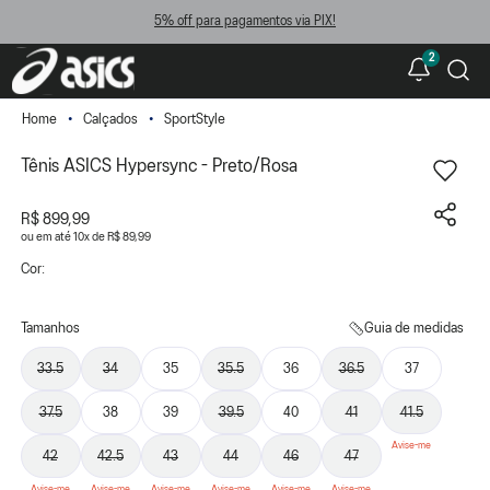
5% off para pagamentos via PIX!
2
Calçados
SportStyle
Tênis ASICS Hypersync - Preto/Rosa
R$ 899,99
ou
10
x
de
R$ 89,99
Cor:
Tamanhos
Guia de medidas
33.5
34
35
35.5
36
36.5
37
37.5
38
39
39.5
40
41
41.5
42
42.5
43
44
46
47