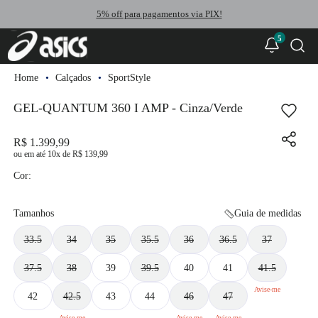
5% off para pagamentos via PIX!
5
Calçados
SportStyle
GEL-QUANTUM 360 I AMP - Cinza/Verde
R$ 1.399,99
ou
10
x
de
R$ 139,99
Cor:
Tamanhos
Guia de medidas
33.5
34
35
35.5
36
36.5
37
37.5
38
39
39.5
40
41
41.5
42
42.5
43
44
46
47