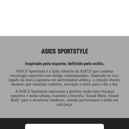
ASICS SPORTSTYLE
Inspirado pelo esporte, definido pelo estilo.
ASICS Sportstyle é a linha lifestyle da ASICS que combina
tecnologia esportiva com design contemporâneo. Inspirada no rico
legado da marca japonesa em performance atlética, a coleção oferece
sneakers que mesclam conforto, inovação e estilo para o dia a dia.
A ASICS Sportstyle representa a perfeita fusão entre herança
esportiva e moda urbana, trazendo a filosofia 'Sound Mind, Sound
Body' para o streetwear moderno, unindo performance e estilo em
cada peça.