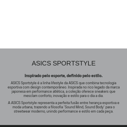
ASICS SPORTSTYLE
Inspirado pelo esporte, definido pelo estilo.
ASICS Sportstyle é a linha lifestyle da ASICS que combina tecnologia
esportiva com design contemporâneo. Inspirada no rico legado da marca
japonesa em performance atlética, a coleção oferece sneakers que
mesclam conforto, inovação e estilo para o dia a dia.
A ASICS Sportstyle representa a perfeita fusão entre herança esportiva e
moda urbana, trazendo a filosofia 'Sound Mind, Sound Body' para o
streetwear moderno, unindo performance e estilo em cada peça.