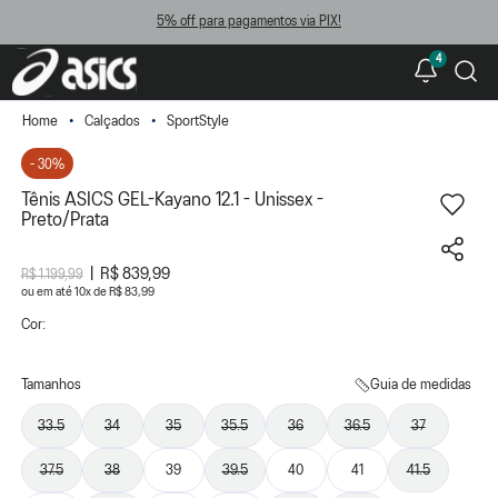
5% off para pagamentos via PIX!
4
Calçados
SportStyle
- 30%
Tênis ASICS GEL-Kayano 12.1 - Unissex -
Preto/Prata
R$ 839,99
R$ 1.199,99
ou
10
x
de
R$ 83,99
Cor:
Tamanhos
Guia de medidas
33.5
34
35
35.5
36
36.5
37
37.5
38
39
39.5
40
41
41.5