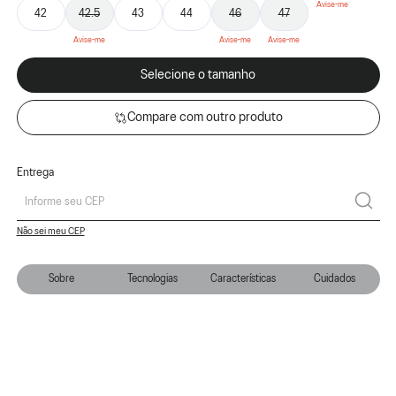
42
42.5
43
44
46
47
Selecione o tamanho
Compare com outro produto
Entrega
Não sei meu CEP
Sobre
Tecnologias
Características
Cuidados