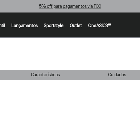
5% off para pagamentos via PIX!
ntil
Lançamentos
Sportstyle
Outlet
OneASICS™
Características
Cuidados