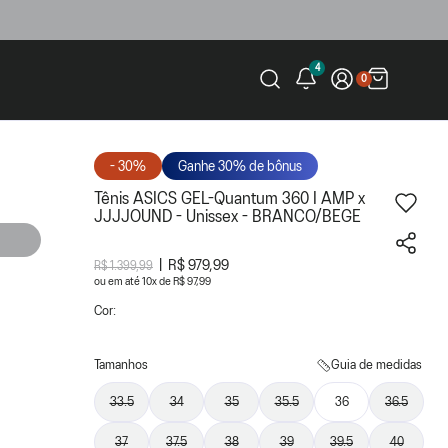
4
0
- 30%
Ganhe 30% de bônus
Tênis ASICS GEL-Quantum 360 I AMP x
JJJJOUND - Unissex - BRANCO/BEGE
R$ 979,99
R$ 1.399,99
ou
10
x
de
R$ 97,99
Cor:
Tamanhos
Guia de medidas
33.5
34
35
35.5
36
36.5
37
37.5
38
39
39.5
40