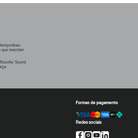
ontemporâneo.
rs que mesclam
filosofia 'Sound
eça.
Formas de pagamento
Redes sociais