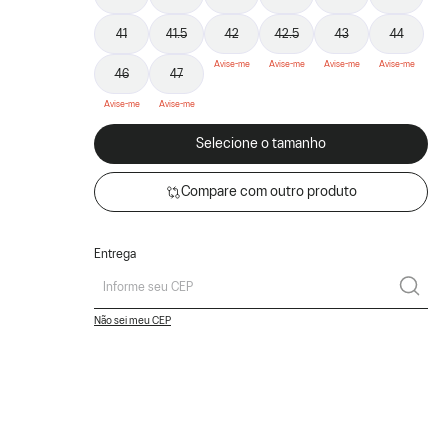
41
41.5
42
42.5
43
44
46
47
Selecione o tamanho
Compare com outro produto
Entrega
Não sei meu CEP