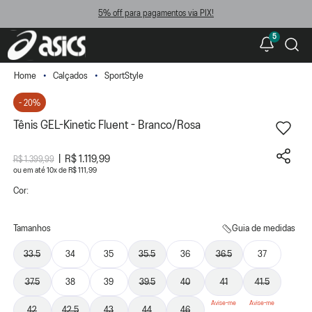
5% off para pagamentos via PIX!
5
Calçados
SportStyle
- 20%
Tênis GEL-Kinetic Fluent - Branco/Rosa
R$ 1.119,99
R$ 1.399,99
ou
10
x
de
R$ 111,99
Cor:
Tamanhos
Guia de medidas
33.5
34
35
35.5
36
36.5
37
37.5
38
39
39.5
40
41
41.5
42
42.5
43
44
46