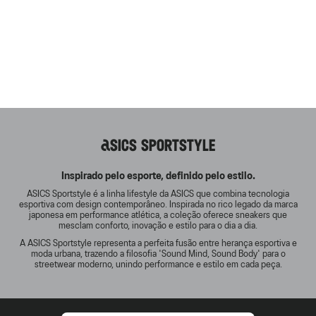
ASICS SPORTSTYLE
Inspirado pelo esporte, definido pelo estilo.
ASICS Sportstyle é a linha lifestyle da ASICS que combina tecnologia
esportiva com design contemporâneo. Inspirada no rico legado da marca
japonesa em performance atlética, a coleção oferece sneakers que
mesclam conforto, inovação e estilo para o dia a dia.
A ASICS Sportstyle representa a perfeita fusão entre herança esportiva e
moda urbana, trazendo a filosofia 'Sound Mind, Sound Body' para o
streetwear moderno, unindo performance e estilo em cada peça.