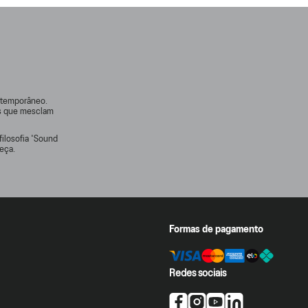
ontemporâneo.
rs que mesclam
filosofia 'Sound
eça.
Formas de pagamento
Redes sociais