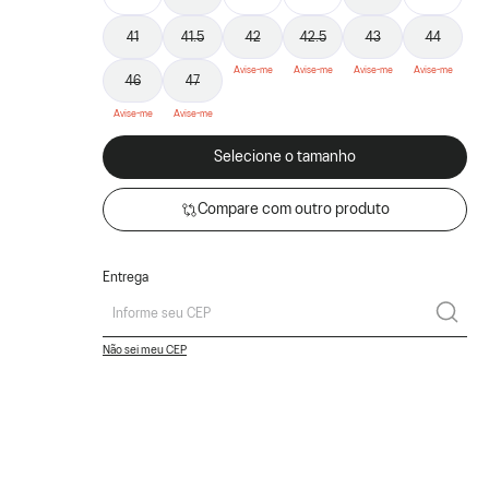
41
41.5
42
42.5
43
44
46
47
Selecione o tamanho
Compare com outro produto
Entrega
Não sei meu CEP