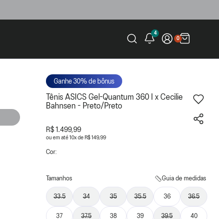
4
0
Ganhe 30% de bônus
Tênis ASICS Gel-Quantum 360 I x Cecilie
Bahnsen - Preto/Preto
R$ 1.499,99
ou
10
x
de
R$ 149,99
Cor:
Tamanhos
Guia de medidas
33.5
34
35
35.5
36
36.5
37
37.5
38
39
39.5
40