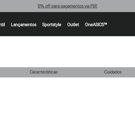
5% off para pagamentos via PIX!
ntil
Lançamentos
Sportstyle
Outlet
OneASICS™
Características
Cuidados