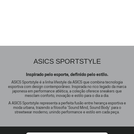
ASICS SPORTSTYLE
Inspirado pelo esporte, definido pelo estilo.
ASICS Sportstyle é a linha lifestyle da ASICS que combina tecnologia
esportiva com design contemporâneo. Inspirada no rico legado da marca
japonesa em performance atlética, a coleção oferece sneakers que
mesclam conforto, inovação e estilo para o dia a dia.
A ASICS Sportstyle representa a perfeita fusão entre herança esportiva e
moda urbana, trazendo a filosofia 'Sound Mind, Sound Body' para o
streetwear moderno, unindo performance e estilo em cada peça.