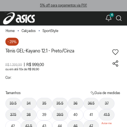
5% off para pagamentos via PIX!
4
Calçados
SportStyle
- 29%
Tênis GEL-Kayano 12.1 - Preto/Cinza
R$ 999,00
R$ 1.399,99
ou
10
x
de
R$ 99,90
Cor:
Tamanhos
Guia de medidas
33.5
34
35
35.5
36
36.5
37
37.5
38
39
39.5
40
41
41.5
42
42.5
43
44
46
47