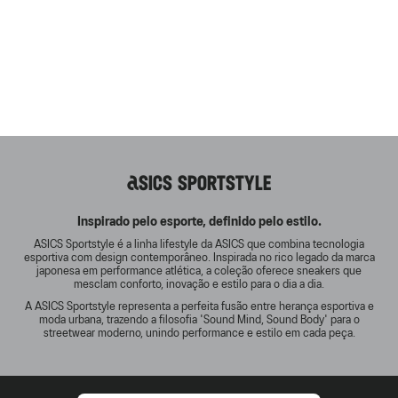
ASICS SPORTSTYLE
Inspirado pelo esporte, definido pelo estilo.
ASICS Sportstyle é a linha lifestyle da ASICS que combina tecnologia
esportiva com design contemporâneo. Inspirada no rico legado da marca
japonesa em performance atlética, a coleção oferece sneakers que
mesclam conforto, inovação e estilo para o dia a dia.
A ASICS Sportstyle representa a perfeita fusão entre herança esportiva e
moda urbana, trazendo a filosofia 'Sound Mind, Sound Body' para o
streetwear moderno, unindo performance e estilo em cada peça.