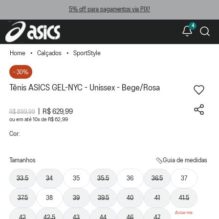
5% off para pagamentos via PIX!
4
Calçados
SportStyle
- 30%
Tênis ASICS GEL-NYC - Unissex - Bege/Rosa
R$ 629,99
R$ 899,99
ou
10
x
de
R$ 62,99
Cor:
Tamanhos
Guia de medidas
33.5
34
35
35.5
36
36.5
37
37.5
38
39
39.5
40
41
41.5
42
42.5
43
44
46
47