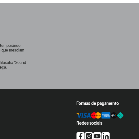
ontemporâneo.
rs que mesclam
filosofia 'Sound
eça.
Formas de pagamento
Redes sociais