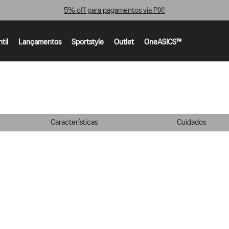
5% off para pagamentos via PIX!
ntil
Lançamentos
Sportstyle
Outlet
OneASICS™
Características
Cuidados