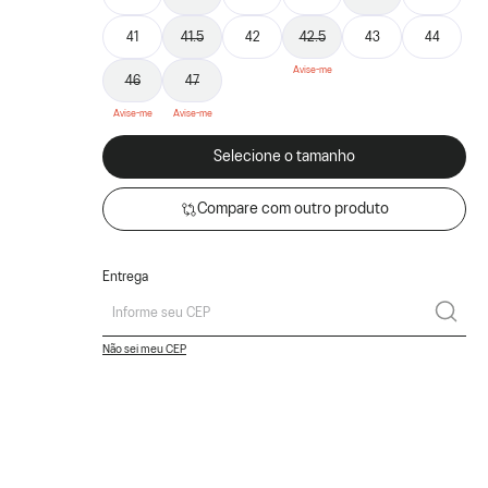
41
41.5
42
42.5
43
44
46
47
Selecione o tamanho
Compare com outro produto
Entrega
Não sei meu CEP