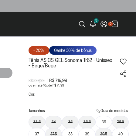
5
0
- 20%
Ganhe 30% de bônus
Tênis ASICS GEL-Sonoma Tr62 - Unissex
- Bege/Bege
R$ 719,99
R$ 899,99
ou
10
x
de
R$ 71,99
Cor:
Tamanhos
Guia de medidas
33.5
34
35
35.5
36
36.5
37
37.5
38
39
39.5
40