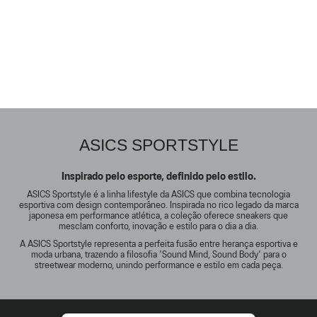
ASICS SPORTSTYLE
Inspirado pelo esporte, definido pelo estilo.
ASICS Sportstyle é a linha lifestyle da ASICS que combina tecnologia
esportiva com design contemporâneo. Inspirada no rico legado da marca
japonesa em performance atlética, a coleção oferece sneakers que
mesclam conforto, inovação e estilo para o dia a dia.
A ASICS Sportstyle representa a perfeita fusão entre herança esportiva e
moda urbana, trazendo a filosofia 'Sound Mind, Sound Body' para o
streetwear moderno, unindo performance e estilo em cada peça.