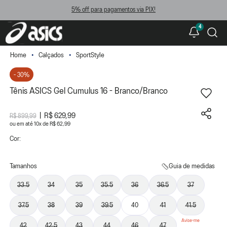
5% off para pagamentos via PIX!
4
Calçados
SportStyle
- 30%
Tênis ASICS Gel Cumulus 16 - Branco/Branco
R$ 629,99
R$ 899,99
ou
10
x
de
R$ 62,99
Cor:
Tamanhos
Guia de medidas
33.5
34
35
35.5
36
36.5
37
37.5
38
39
39.5
40
41
41.5
42
42.5
43
44
46
47