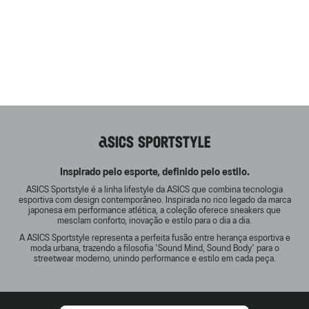
ASICS SPORTSTYLE
Inspirado pelo esporte, definido pelo estilo.
ASICS Sportstyle é a linha lifestyle da ASICS que combina tecnologia
esportiva com design contemporâneo. Inspirada no rico legado da marca
japonesa em performance atlética, a coleção oferece sneakers que
mesclam conforto, inovação e estilo para o dia a dia.
A ASICS Sportstyle representa a perfeita fusão entre herança esportiva e
moda urbana, trazendo a filosofia 'Sound Mind, Sound Body' para o
streetwear moderno, unindo performance e estilo em cada peça.