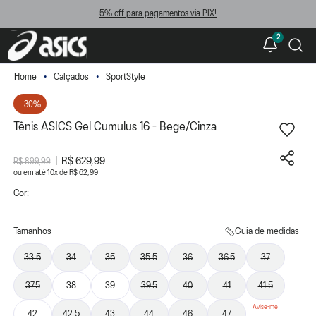
5% off para pagamentos via PIX!
2
Calçados
SportStyle
- 30%
Tênis ASICS Gel Cumulus 16 - Bege/Cinza
R$ 629,99
R$ 899,99
ou
10
x
de
R$ 62,99
Cor:
Tamanhos
Guia de medidas
33.5
34
35
35.5
36
36.5
37
37.5
38
39
39.5
40
41
41.5
42
42.5
43
44
46
47