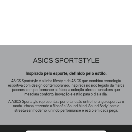
ASICS SPORTSTYLE
Inspirado pelo esporte, definido pelo estilo.
ASICS Sportstyle é a linha lifestyle da ASICS que combina tecnologia
esportiva com design contemporâneo. Inspirada no rico legado da marca
japonesa em performance atlética, a coleção oferece sneakers que
mesclam conforto, inovação e estilo para o dia a dia.
A ASICS Sportstyle representa a perfeita fusão entre herança esportiva e
moda urbana, trazendo a filosofia 'Sound Mind, Sound Body' para o
streetwear moderno, unindo performance e estilo em cada peça.