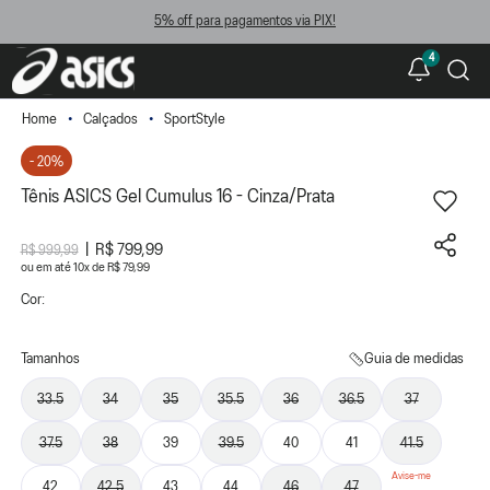
5% off para pagamentos via PIX!
4
Calçados
SportStyle
- 20%
Tênis ASICS Gel Cumulus 16 - Cinza/Prata
R$ 799,99
R$ 999,99
ou
10
x
de
R$ 79,99
Cor:
Tamanhos
Guia de medidas
33.5
34
35
35.5
36
36.5
37
37.5
38
39
39.5
40
41
41.5
42
42.5
43
44
46
47