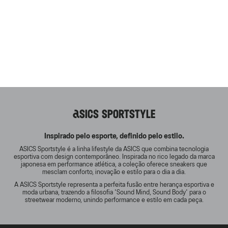
ASICS SPORTSTYLE
Inspirado pelo esporte, definido pelo estilo.
ASICS Sportstyle é a linha lifestyle da ASICS que combina tecnologia
esportiva com design contemporâneo. Inspirada no rico legado da marca
japonesa em performance atlética, a coleção oferece sneakers que
mesclam conforto, inovação e estilo para o dia a dia.
A ASICS Sportstyle representa a perfeita fusão entre herança esportiva e
moda urbana, trazendo a filosofia 'Sound Mind, Sound Body' para o
streetwear moderno, unindo performance e estilo em cada peça.