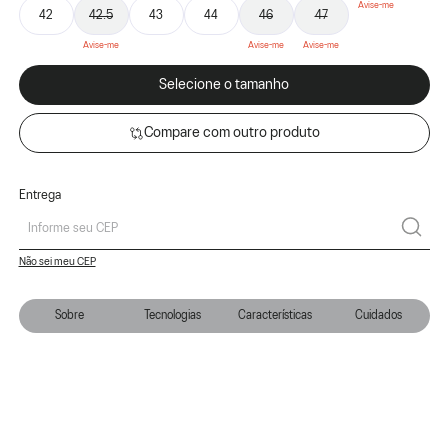
42
42.5
43
44
46
47
Selecione o tamanho
Compare com outro produto
Entrega
Não sei meu CEP
Sobre
Tecnologias
Características
Cuidados