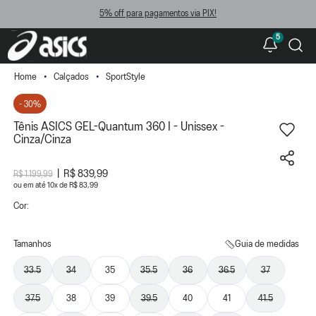
5% off para pagamentos via PIX!
5
Calçados
SportStyle
- 30%
Tênis ASICS GEL-Quantum 360 I - Unissex -
Cinza/Cinza
R$ 839,99
R$ 1.199,99
ou
10
x
de
R$ 83,99
Cor:
Tamanhos
Guia de medidas
33.5
34
35
35.5
36
36.5
37
37.5
38
39
39.5
40
41
41.5