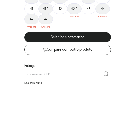
41
41.5
42
42.5
43
44
46
47
Selecione o tamanho
Compare com outro produto
Entrega
Não sei meu CEP