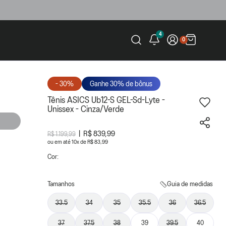
4
0
- 30%
Ganhe 30% de bônus
Tênis ASICS Ub12-S GEL-Sd-Lyte -
Unissex - Cinza/Verde
R$ 839,99
R$ 1.199,99
ou
10
x
de
R$ 83,99
Cor:
Tamanhos
Guia de medidas
33.5
34
35
35.5
36
36.5
37
37.5
38
39
39.5
40