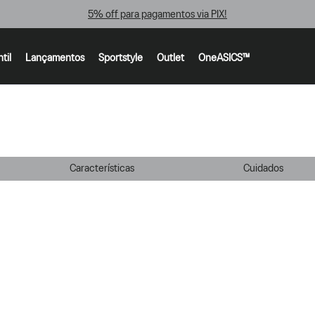
5% off para pagamentos via PIX!
ntil
Lançamentos
Sportstyle
Outlet
OneASICS™
Características
Cuidados