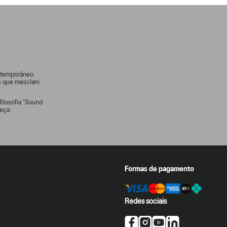
ontemporâneo.
rs que mesclam
filosofia 'Sound
eça.
Formas de pagamento
Redes sociais