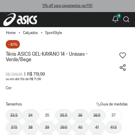
5% off para pagamentos via PIX!
4
Calçados
SportStyle
- 40%
Tênis ASICS GEL-KAYANO 14 - Unissex -
Verde/Bege
R$ 719,99
R$ 1.199,99
ou
10
x
de
R$ 71,99
Cor:
Tamanhos
Guia de medidas
33.5
34
35
35.5
36
36.5
37
37.5
38
39
39.5
40
41
41.5