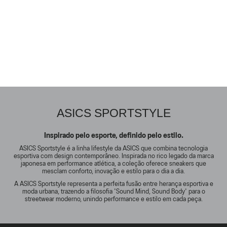
ASICS SPORTSTYLE
Inspirado pelo esporte, definido pelo estilo.
ASICS Sportstyle é a linha lifestyle da ASICS que combina tecnologia
esportiva com design contemporâneo. Inspirada no rico legado da marca
japonesa em performance atlética, a coleção oferece sneakers que
mesclam conforto, inovação e estilo para o dia a dia.
A ASICS Sportstyle representa a perfeita fusão entre herança esportiva e
moda urbana, trazendo a filosofia 'Sound Mind, Sound Body' para o
streetwear moderno, unindo performance e estilo em cada peça.