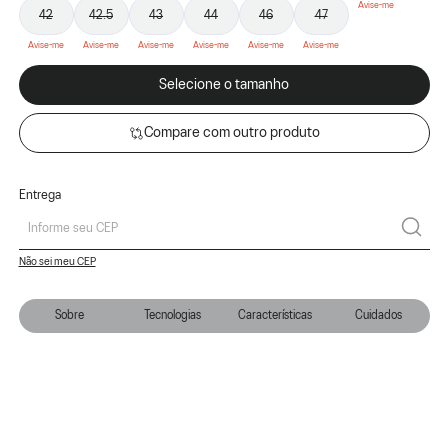
42
42.5
43
44
46
47
Selecione o tamanho
Compare com outro produto
Entrega
Não sei meu CEP
Sobre
Tecnologias
Características
Cuidados