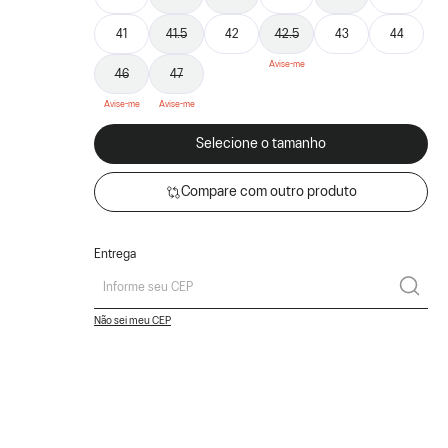
41
41.5
42
42.5
43
44
46
47
Selecione o tamanho
Compare com outro produto
Entrega
Não sei meu CEP