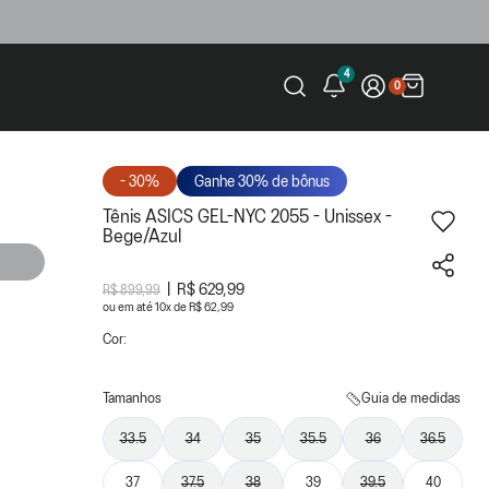
4
0
- 30%
Ganhe 30% de bônus
Tênis ASICS GEL-NYC 2055 - Unissex -
Bege/Azul
R$ 629,99
R$ 899,99
ou
10
x
de
R$ 62,99
Cor:
Tamanhos
Guia de medidas
33.5
34
35
35.5
36
36.5
37
37.5
38
39
39.5
40