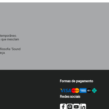
ontemporâneo.
rs que mesclam
filosofia 'Sound
eça.
Formas de pagamento
Redes sociais