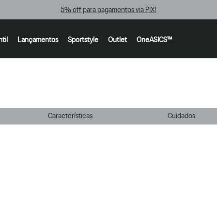
5% off para pagamentos via PIX!
ntil
Lançamentos
Sportstyle
Outlet
OneASICS™
Características
Cuidados