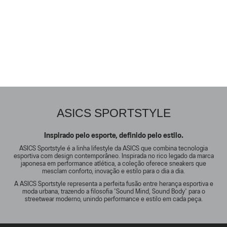
ASICS SPORTSTYLE
Inspirado pelo esporte, definido pelo estilo.
ASICS Sportstyle é a linha lifestyle da ASICS que combina tecnologia
esportiva com design contemporâneo. Inspirada no rico legado da marca
japonesa em performance atlética, a coleção oferece sneakers que
mesclam conforto, inovação e estilo para o dia a dia.
A ASICS Sportstyle representa a perfeita fusão entre herança esportiva e
moda urbana, trazendo a filosofia 'Sound Mind, Sound Body' para o
streetwear moderno, unindo performance e estilo em cada peça.