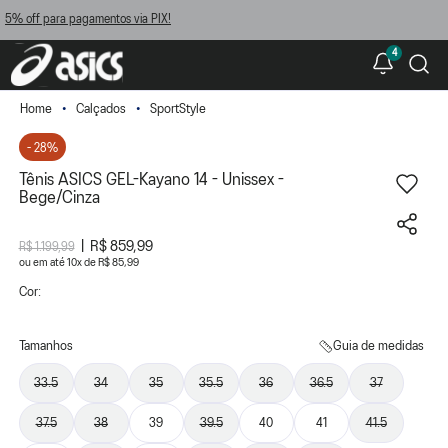
PIX!
Frete Grátis Brasil*
4
Calçados
SportStyle
- 28%
Tênis ASICS GEL-Kayano 14 - Unissex -
Bege/Cinza
R$ 859,99
R$ 1.199,99
ou
10
x
de
R$ 85,99
Cor:
Tamanhos
Guia de medidas
33.5
34
35
35.5
36
36.5
37
37.5
38
39
39.5
40
41
41.5