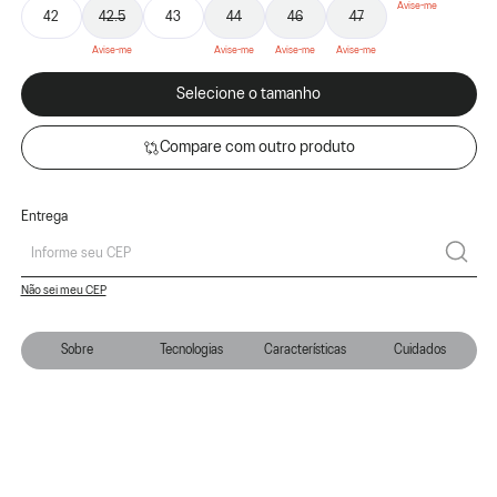
42
42.5
43
44
46
47
Selecione o tamanho
Compare com outro produto
Entrega
Não sei meu CEP
Sobre
Tecnologias
Características
Cuidados