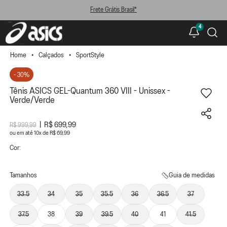
Frete Grátis Brasil*
4
Calçados
SportStyle
- 30%
Tênis ASICS GEL-Quantum 360 VIII - Unissex -
Verde/Verde
R$ 699,99
R$ 999,99
ou
10
x
de
R$ 69,99
Cor:
Tamanhos
Guia de medidas
33.5
34
35
35.5
36
36.5
37
37.5
38
39
39.5
40
41
41.5