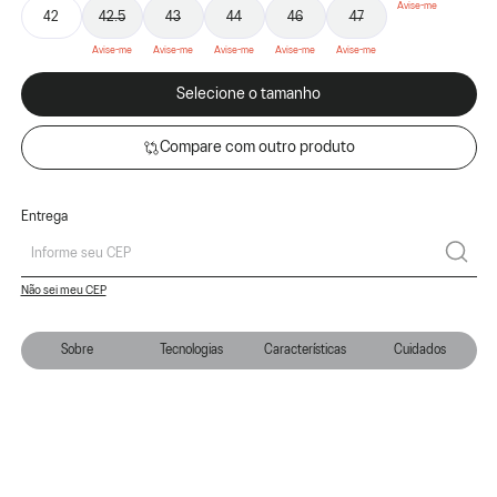
42
42.5
43
44
46
47
Selecione o tamanho
Compare com outro produto
Entrega
Não sei meu CEP
Sobre
Tecnologias
Características
Cuidados