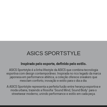
ASICS SPORTSTYLE
Inspirado pelo esporte, definido pelo estilo.
ASICS Sportstyle é a linha lifestyle da ASICS que combina tecnologia
esportiva com design contemporâneo. Inspirada no rico legado da marca
japonesa em performance atlética, a coleção oferece sneakers que
mesclam conforto, inovação e estilo para o dia a dia.
A ASICS Sportstyle representa a perfeita fusão entre herança esportiva e
moda urbana, trazendo a filosofia 'Sound Mind, Sound Body' para o
streetwear moderno, unindo performance e estilo em cada peça.