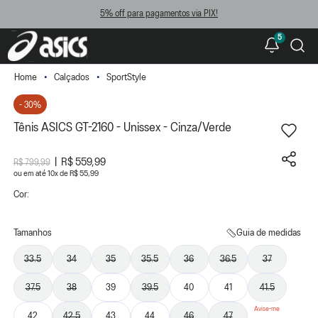
5% off para pagamentos via PIX!
5
Calçados
SportStyle
- 30%
Tênis ASICS GT-2160 - Unissex - Cinza/Verde
R$ 559,99
R$ 799,99
ou
10
x
de
R$ 55,99
Cor:
Tamanhos
Guia de medidas
33.5
34
35
35.5
36
36.5
37
37.5
38
39
39.5
40
41
41.5
42
42.5
43
44
46
47