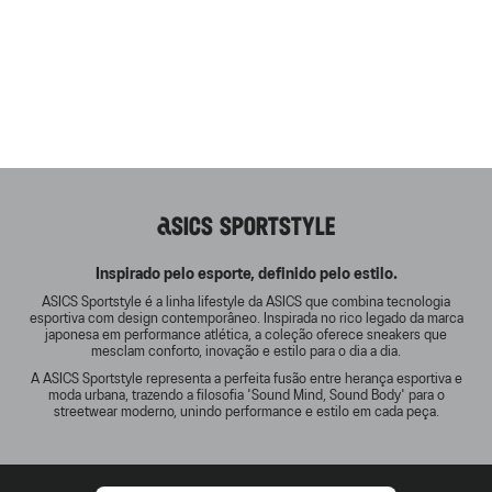
ASICS SPORTSTYLE
Inspirado pelo esporte, definido pelo estilo.
ASICS Sportstyle é a linha lifestyle da ASICS que combina tecnologia
esportiva com design contemporâneo. Inspirada no rico legado da marca
japonesa em performance atlética, a coleção oferece sneakers que
mesclam conforto, inovação e estilo para o dia a dia.
A ASICS Sportstyle representa a perfeita fusão entre herança esportiva e
moda urbana, trazendo a filosofia 'Sound Mind, Sound Body' para o
streetwear moderno, unindo performance e estilo em cada peça.