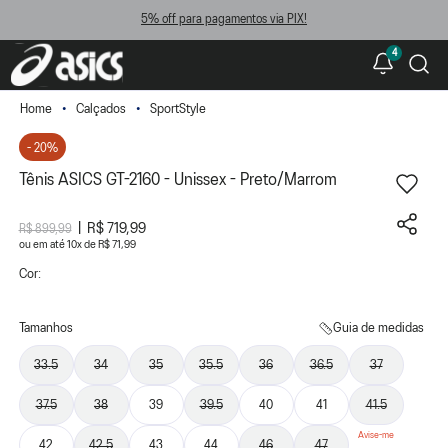
5% off para pagamentos via PIX!
4
Calçados
SportStyle
- 20%
Tênis ASICS GT-2160 - Unissex - Preto/Marrom
R$ 719,99
R$ 899,99
ou
10
x
de
R$ 71,99
Cor:
Tamanhos
Guia de medidas
33.5
34
35
35.5
36
36.5
37
37.5
38
39
39.5
40
41
41.5
42
42.5
43
44
46
47