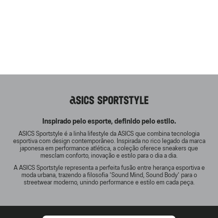
ASICS SPORTSTYLE
Inspirado pelo esporte, definido pelo estilo.
ASICS Sportstyle é a linha lifestyle da ASICS que combina tecnologia
esportiva com design contemporâneo. Inspirada no rico legado da marca
japonesa em performance atlética, a coleção oferece sneakers que
mesclam conforto, inovação e estilo para o dia a dia.
A ASICS Sportstyle representa a perfeita fusão entre herança esportiva e
moda urbana, trazendo a filosofia 'Sound Mind, Sound Body' para o
streetwear moderno, unindo performance e estilo em cada peça.