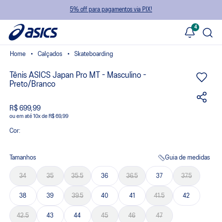
5% off para pagamentos via PIX!
4
Calçados
Skateboarding
Tênis ASICS Japan Pro MT - Masculino -
Preto/Branco
R$ 699,99
ou
10
x
de
R$ 69,99
Cor:
Tamanhos
Guia de medidas
34
35
35.5
36
36.5
37
37.5
38
39
39.5
40
41
41.5
42
42.5
43
44
45
46
47