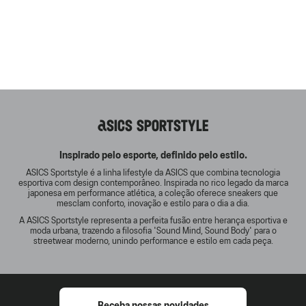
ASICS SPORTSTYLE
Inspirado pelo esporte, definido pelo estilo.
ASICS Sportstyle é a linha lifestyle da ASICS que combina tecnologia
esportiva com design contemporâneo. Inspirada no rico legado da marca
japonesa em performance atlética, a coleção oferece sneakers que
mesclam conforto, inovação e estilo para o dia a dia.
A ASICS Sportstyle representa a perfeita fusão entre herança esportiva e
moda urbana, trazendo a filosofia 'Sound Mind, Sound Body' para o
streetwear moderno, unindo performance e estilo em cada peça.
Receba nossas novidades