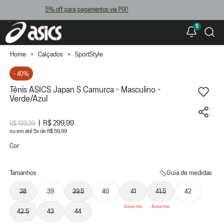
ra pagamentos via PIX!
Fre
5
Calçados
SportStyle
- 40%
Tênis ASICS Japan S Camurca - Masculino -
Verde/Azul
R$ 299,99
R$ 499,99
ou
5
x
de
R$ 59,99
Cor:
Tamanhos
Guia de medidas
38
39
39.5
40
41
41.5
42
42.5
43
44