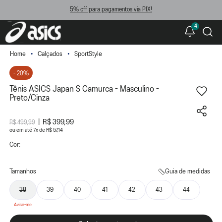
5% off para pagamentos via PIX!
4
Calçados
SportStyle
- 20%
Tênis ASICS Japan S Camurca - Masculino -
Preto/Cinza
R$ 399,99
R$ 499,99
ou
7
x
de
R$ 57,14
Cor:
Tamanhos
Guia de medidas
38
39
40
41
42
43
44