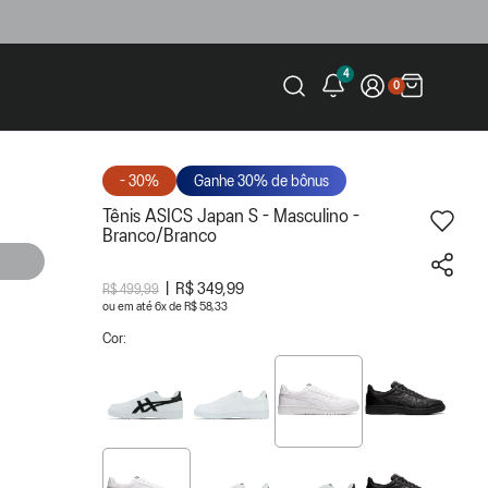
4
0
- 30%
Ganhe 30% de bônus
Tênis ASICS Japan S - Masculino -
Branco/Branco
R$ 349,99
R$ 499,99
ou
6
x
de
R$ 58,33
Cor: