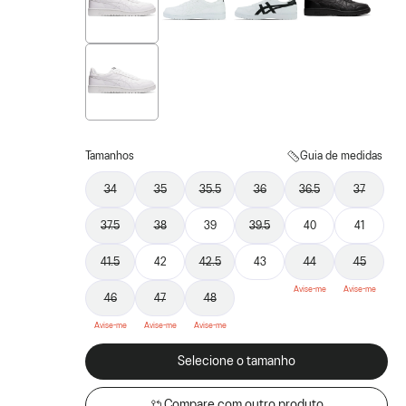
Tamanhos
Guia de medidas
34
35
35.5
36
36.5
37
37.5
38
39
39.5
40
41
41.5
42
42.5
43
44
45
46
47
48
Selecione o tamanho
Compare com outro produto