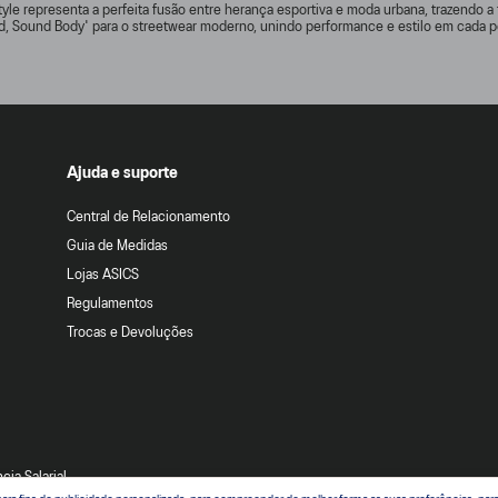
yle representa a perfeita fusão entre herança esportiva e moda urbana, trazendo a 
d, Sound Body' para o streetwear moderno, unindo performance e estilo em cada p
Ajuda e suporte
Central de Relacionamento
Guia de Medidas
Lojas ASICS
Regulamentos
Trocas e Devoluções
cia Salarial