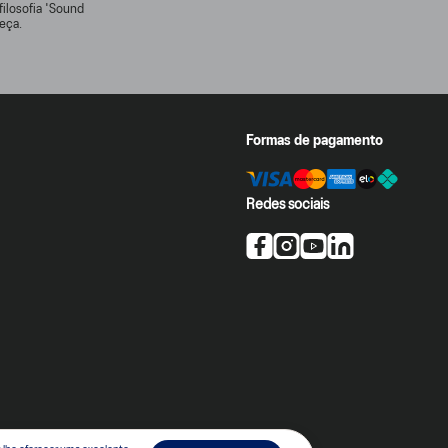
filosofia 'Sound
eça.
Formas de pagamento
Redes sociais