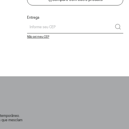
Entrega
Não sei meu CEP
ontemporâneo.
rs que mesclam