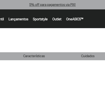
5% off para pagamentos via PIX!
ntil
Lançamentos
Sportstyle
Outlet
OneASICS™
Características
Cuidados