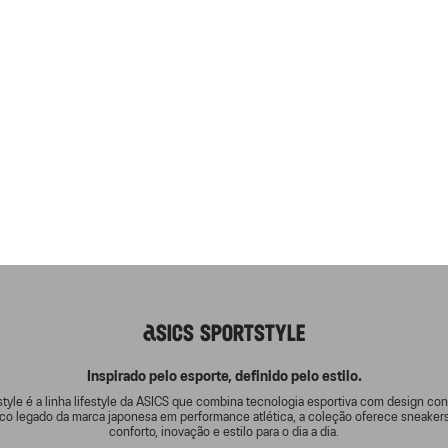
ASICS SPORTSTYLE
Inspirado pelo esporte, definido pelo estilo.
tyle é a linha lifestyle da ASICS que combina tecnologia esportiva com design c
rico legado da marca japonesa em performance atlética, a coleção oferece sneake
conforto, inovação e estilo para o dia a dia.