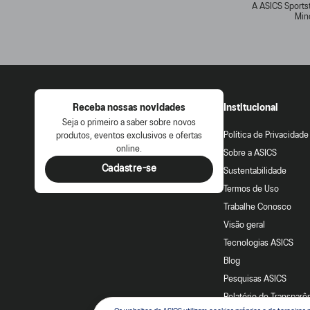
A ASICS Sportst
Min
Receba nossas novidades
Institucional
Seja o primeiro a saber sobre novos
Política de Privacidade
produtos, eventos exclusivos e ofertas
online.
Sobre a ASICS
Cadastre-se
Sustentabilidade
Termos de Uso
Trabalhe Conosco
Visão geral
Tecnologias ASICS
Blog
Pesquisas ASICS
Relatório de Transparên