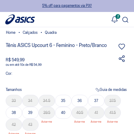
5% off para pagamentos via PIX!
2
Calçados
Quadra
Tênis ASICS Upcourt 6 - Feminino - Preto/Branco
R$ 549,99
ou
10
x
de
R$ 54,99
Cor:
Tamanhos
Guia de medidas
33
34
34.5
35
36
37
37.5
38
39
39.5
40
40.5
41
41.5
42
43