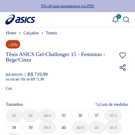
5% off para pagamentos via PIX!
5
Calçados
Tennis
- 20%
Tênis ASICS Gel-Challenger 15 - Feminino -
Bege/Cinza
R$ 719,99
R$ 899,99
ou
10
x
de
R$ 71,99
Cor:
Tamanhos
Guia de medidas
33
34
34.5
35
36
37
37.5
38
39
39.5
40
40.5
41
41.5