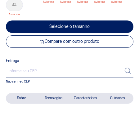
42
Selecione o tamanho
Compare com outro produto
Entrega
Não sei meu CEP
Sobre
Tecnologias
Características
Cuidados