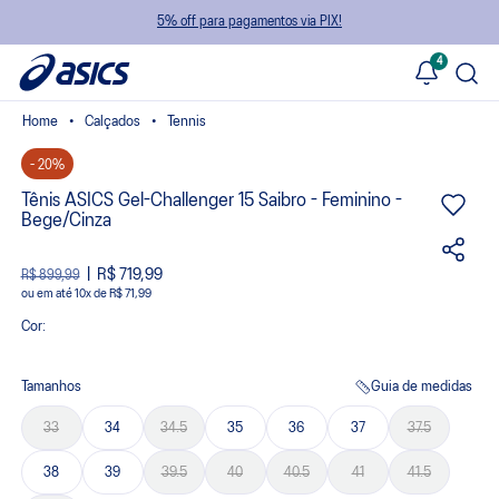
5% off para pagamentos via PIX!
4
Calçados
Tennis
- 20%
Tênis ASICS Gel-Challenger 15 Saibro - Feminino -
Bege/Cinza
R$ 719,99
R$ 899,99
ou
10
x
de
R$ 71,99
Cor:
Tamanhos
Guia de medidas
33
34
34.5
35
36
37
37.5
38
39
39.5
40
40.5
41
41.5