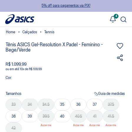
5% off para pagamentos via PIX!
4
Calçados
Tennis
Tênis ASICS Gel-Resolution X Padel - Feminino -
Bege/Verde
R$ 1.099,99
ou
10
x
de
R$ 109,99
Cor:
Tamanhos
Guia de medidas
33
34
34.5
35
36
37
37.5
38
39
39.5
40
40.5
41
41.5
42