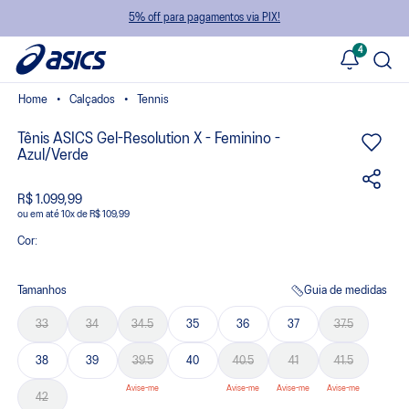
5% off para pagamentos via PIX!
4
Calçados
Tennis
Tênis ASICS Gel-Resolution X - Feminino -
Azul/Verde
R$ 1.099,99
ou
10
x
de
R$ 109,99
Cor:
Tamanhos
Guia de medidas
33
34
34.5
35
36
37
37.5
38
39
39.5
40
40.5
41
41.5
42