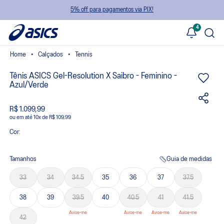
5% off para pagamentos via PIX!
4
Calçados
Tennis
Tênis ASICS Gel-Resolution X Saibro - Feminino -
Azul/Verde
R$ 1.099,99
ou
10
x
de
R$ 109,99
Cor:
Tamanhos
Guia de medidas
33
34
34.5
35
36
37
37.5
38
39
39.5
40
40.5
41
41.5
42