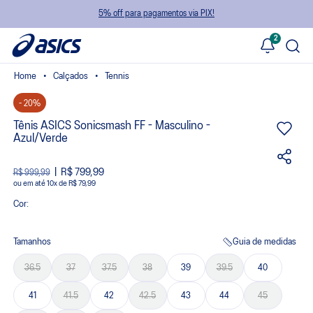
5% off para pagamentos via PIX!
2
Calçados
Tennis
- 20%
Tênis ASICS Sonicsmash FF - Masculino -
Azul/Verde
R$ 799,99
R$ 999,99
ou
10
x
de
R$ 79,99
Cor:
Tamanhos
Guia de medidas
36.5
37
37.5
38
39
39.5
40
41
41.5
42
42.5
43
44
45