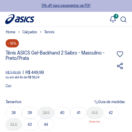
5% off para pagamentos via PIX!
4
Calçados
Tennis
- 18%
Tênis ASICS Gel-Backhand 2 Saibro - Masculino -
Preto/Prata
R$ 449,99
R$ 549,99
ou
8
x
de
R$ 56,24
Cor:
Tamanhos
Guia de medidas
38
39
39.5
40
41
41.5
42
42.5
43
44