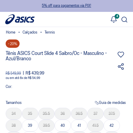
5% off para pagamentos via PIX!
4
Calçados
Tennis
- 20%
Tênis ASICS Court Slide 4 Saibro/Oc - Masculino -
Azul/Branco
R$ 439,99
R$ 549,99
ou
8
x
de
R$ 54,99
Cor:
Tamanhos
Guia de medidas
34
35
35.5
36
36.5
37
37.5
38
39
39.5
40
41
41.5
42