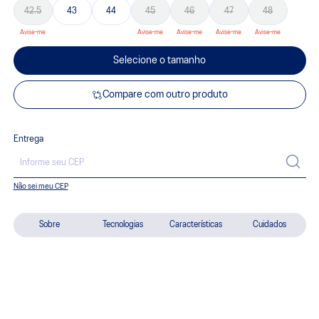
42.5
43
44
45
46
47
48
Selecione o tamanho
Compare com outro produto
Entrega
Não sei meu CEP
Sobre
Tecnologias
Características
Cuidados