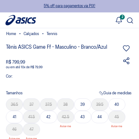
5% off para pagamentos via PIX!
2
Calçados
Tennis
Tênis ASICS Game Ff - Masculino - Branco/Azul
R$ 799,99
ou
10
x
de
R$ 79,99
Cor:
Tamanhos
Guia de medidas
36.5
37
37.5
38
39
39.5
40
41
41.5
42
42.5
43
44
45
46
47