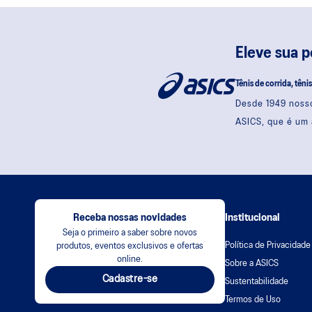
Eleve sua 
Tênis de corrida, têni
Desde 1949 nosso
ASICS, que é um 
Receba nossas novidades
Institucional
Seja o primeiro a saber sobre novos
Política de Privacidade
produtos, eventos exclusivos e ofertas
online.
Sobre a ASICS
Cadastre-se
Sustentabilidade
Termos de Uso