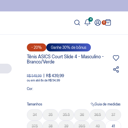
4
0
- 20%
Ganhe 30% de bônus
Tênis ASICS Court Slide 4 - Masculino -
Branco/Verde
R$ 439,99
R$ 549,99
ou
8
x
de
R$ 54,99
Cor:
Tamanhos
Guia de medidas
34
35
35.5
36
36.5
37
37.5
38
39
39.5
40
41