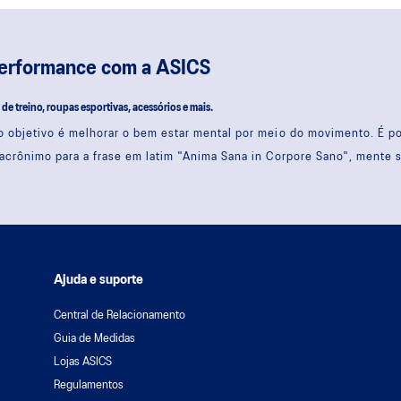
performance com a ASICS
s de treino, roupas esportivas, acessórios e mais.
 objetivo é melhorar o bem estar mental por meio do movimento. É 
acrônimo para a frase em latim "Anima Sana in Corpore Sano", mente 
Ajuda e suporte
Central de Relacionamento
Guia de Medidas
Lojas ASICS
Regulamentos