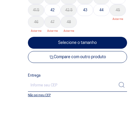
41.5
42
42.5
43
44
45
46
47
48
Selecione o tamanho
Compare com outro produto
Entrega
Não sei meu CEP