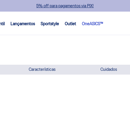
5% off para pagamentos via PIX!
ntil
Lançamentos
Sportstyle
Outlet
OneASICS™
Características
Cuidados