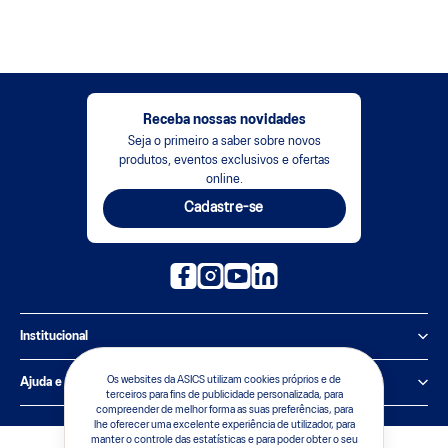
Receba nossas novidades
Seja o primeiro a saber sobre novos
produtos, eventos exclusivos e ofertas
online.
Cadastre-se
Institucional
Política de Privacidade
Os websites da ASICS utilizam cookies próprios e de
Ajuda e suporte
terceiros para fins de publicidade personalizada, para
compreender de melhor forma as suas preferências, para
Sobre a ASICS
Central de Relacionamento
lhe oferecer uma excelente experiência de utilizador, para
manter o controle das estatísticas e para poder obter o seu