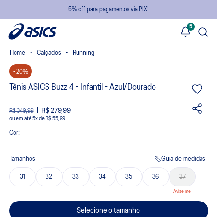
5% off para pagamentos via PIX!
5
Calçados
Running
- 20%
Tênis ASICS Buzz 4 - Infantil - Azul/Dourado
R$ 279,99
R$ 349,99
ou
5
x
de
R$ 55,99
Cor:
Tamanhos
Guia de medidas
31
32
33
34
35
36
37
Selecione o tamanho