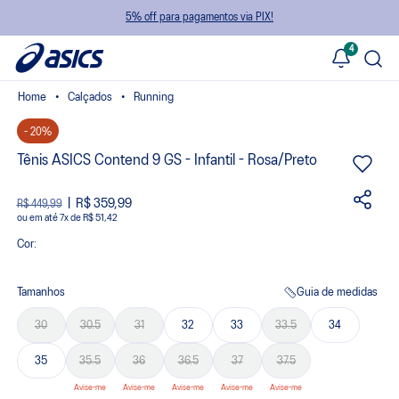
5% off para pagamentos via PIX!
4
Calçados
Running
- 20%
Tênis ASICS Contend 9 GS - Infantil - Rosa/Preto
R$ 359,99
R$ 449,99
ou
7
x
de
R$ 51,42
Cor:
Tamanhos
Guia de medidas
30
30.5
31
32
33
33.5
34
35
35.5
36
36.5
37
37.5