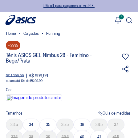
5% off para pagamentos via PIX!
4
Calçados
Running
- 29%
Tênis ASICS GEL Nimbus 28 - Feminino -
Bege/Prata
R$ 999,99
R$ 1.399,99
ou
10
x
de
R$ 99,99
Cor:
Tamanhos
Guia de medidas
33.5
34
35
35.5
36
36.5
37
37.5
38
39
39.5
40
41
41.5