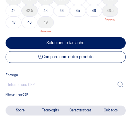
42
42.5
43
44
45
46
46.5
47
48
49
Selecione o tamanho
Compare com outro produto
Entrega
Não sei meu CEP
Sobre
Tecnologias
Características
Cuidados