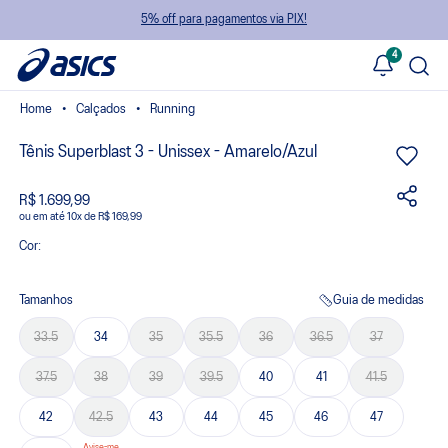
5% off para pagamentos via PIX!
4
Calçados
Running
Tênis Superblast 3 - Unissex - Amarelo/Azul
R$ 1.699,99
ou
10
x
de
R$ 169,99
Cor:
Tamanhos
Guia de medidas
33.5
34
35
35.5
36
36.5
37
37.5
38
39
39.5
40
41
41.5
42
42.5
43
44
45
46
47