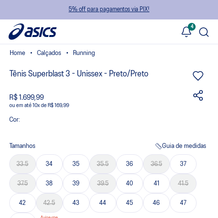
5% off para pagamentos via PIX!
4
Calçados
Running
Tênis Superblast 3 - Unissex - Preto/Preto
R$ 1.699,99
ou
10
x
de
R$ 169,99
Cor:
Tamanhos
Guia de medidas
33.5
34
35
35.5
36
36.5
37
37.5
38
39
39.5
40
41
41.5
42
42.5
43
44
45
46
47