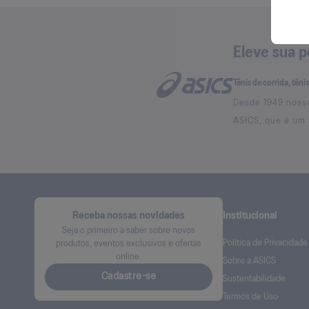
Eleve sua 
Tênis de corrida, têni
Desde 1949 nosso
ASICS, que é um 
Receba nossas novidades
Institucional
Seja o primeiro a saber sobre novos
Política de Privacidade
produtos, eventos exclusivos e ofertas
online.
Sobre a ASICS
Cadastre-se
Sustentabilidade
Termos de Uso