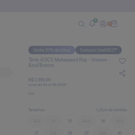
5
0
Ganhe 30% de bônus
Tênis ASICS Metaspeed Ray - Unissex -
Azul/Branco
R$ 2.999,99
ou
10
x
de
R$ 299,99
Cor:
Tamanhos
Guia de medidas
33.5
34
35
35.5
36
36.5
37
37.5
38
39
39.5
40