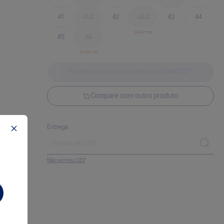
41
41.5
42
42.5
43
44
45
46
Produto exclusivo para membros OneASICS™
Compare com outro produto
Entrega
Não sei meu CEP