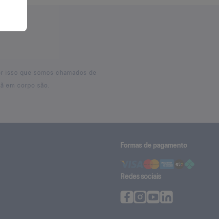
por isso que somos chamados de
sã em corpo são.
Formas de pagamento
Redes sociais