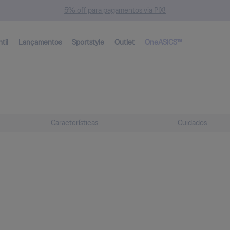
5% off para pagamentos via PIX!
ntil
Lançamentos
Sportstyle
Outlet
OneASICS™
Características
Cuidados