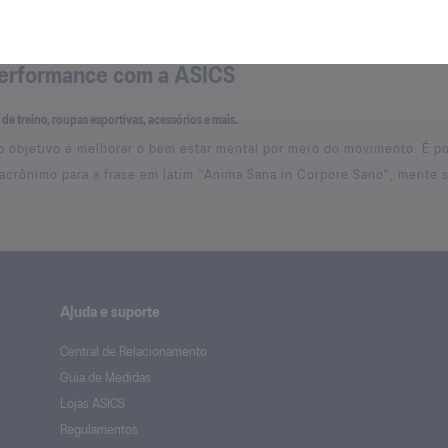
performance com a ASICS
s de treino, roupas esportivas, acessórios e mais.
 objetivo é melhorar o bem estar mental por meio do movimento. É 
acrônimo para a frase em latim "Anima Sana in Corpore Sano", mente 
Ajuda e suporte
Central de Relacionamento
Guia de Medidas
Lojas ASICS
Regulamentos