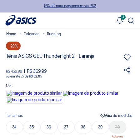
5% off para pagamentos via PIX!
4
Calçados
Running
- 20%
Tênis ASICS GEL-Thunderlight 2 - Laranja
R$ 369,99
R$ 459,99
ou
7
x
de
R$ 52,85
Cor:
Tamanhos
Guia de medidas
34
35
36
37
38
39
40