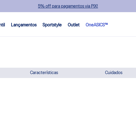
5% off para pagamentos via PIX!
ntil
Lançamentos
Sportstyle
Outlet
OneASICS™
Características
Cuidados