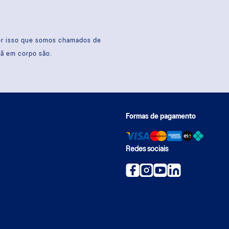
por isso que somos chamados de
sã em corpo são.
Formas de pagamento
Redes sociais