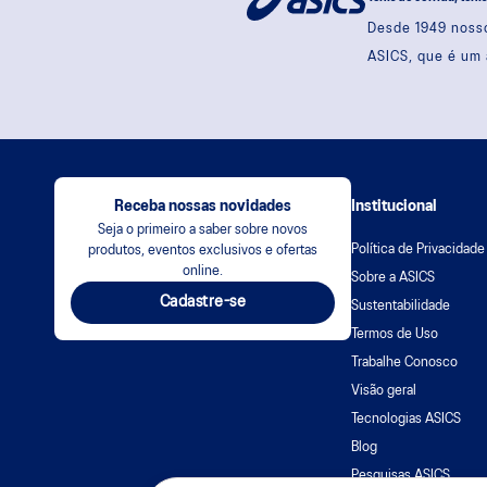
Desde 1949 nosso
ASICS, que é um 
Receba nossas novidades
Institucional
Seja o primeiro a saber sobre novos
Política de Privacidade
produtos, eventos exclusivos e ofertas
online.
Sobre a ASICS
Cadastre-se
Sustentabilidade
Termos de Uso
Trabalhe Conosco
Visão geral
Tecnologias ASICS
Blog
Pesquisas ASICS