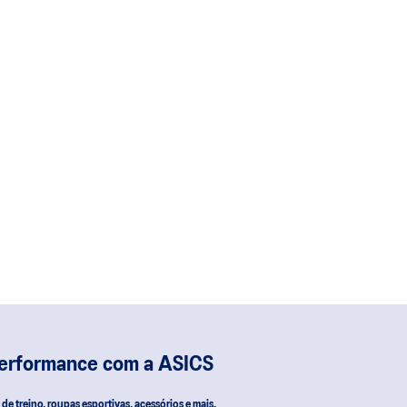
performance com a ASICS
s de treino, roupas esportivas, acessórios e mais.