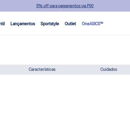
5% off para pagamentos via PIX!
ntil
Lançamentos
Sportstyle
Outlet
OneASICS™
Características
Cuidados