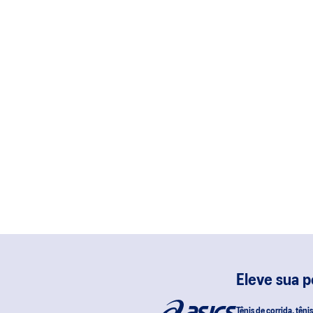
Eleve sua 
Tênis de corrida, têni