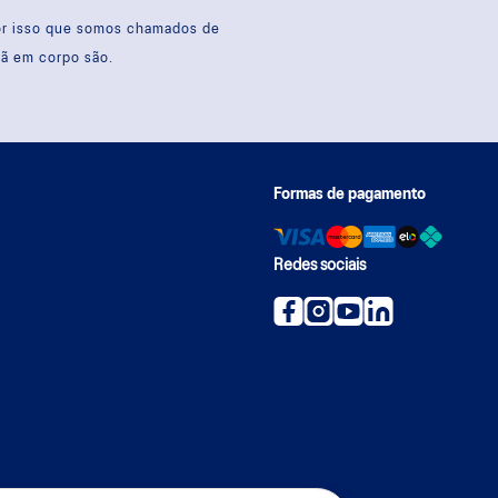
por isso que somos chamados de
sã em corpo são.
Formas de pagamento
Redes sociais