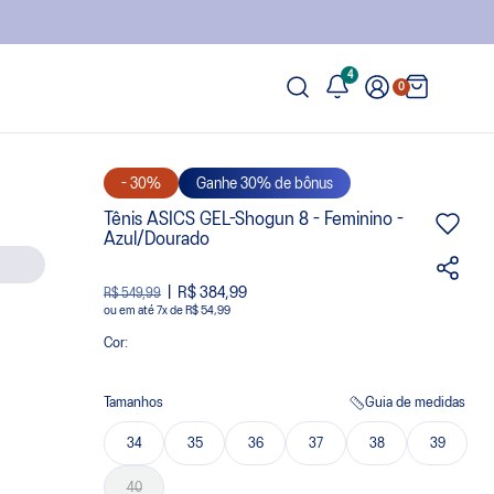
4
0
- 30%
Ganhe 30% de bônus
Tênis ASICS GEL-Shogun 8 - Feminino -
Azul/Dourado
R$ 384,99
R$ 549,99
ou
7
x
de
R$ 54,99
Cor:
Tamanhos
Guia de medidas
34
35
36
37
38
39
40