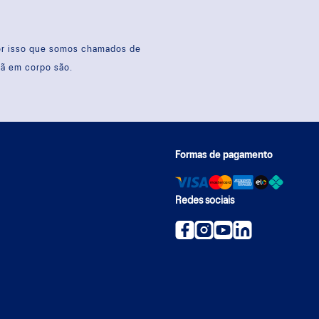
por isso que somos chamados de
sã em corpo são.
Formas de pagamento
Redes sociais