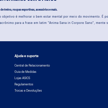
s de treino, roupas esportivas, acessórios e mais.
 objetivo é melhorar o bem estar mental por meio do movimento. É 
acrônimo para a frase em latim "Anima Sana in Corpore Sano", mente 
Ajuda e suporte
Central de Relacionamento
Guia de Medidas
Lojas ASICS
Regulamentos
Trocas e Devoluções