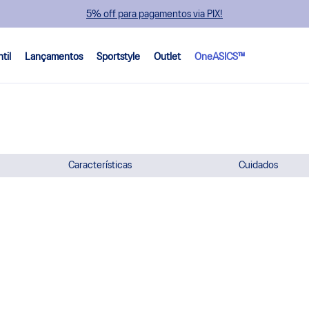
5% off para pagamentos via PIX!
ntil
Lançamentos
Sportstyle
Outlet
OneASICS™
Características
Cuidados