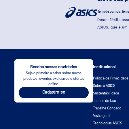
Tênis de corrida, têni
Desde 1949 nosso
ASICS, que é um 
Receba nossas novidades
Institucional
Seja o primeiro a saber sobre novos
Política de Privacidade
produtos, eventos exclusivos e ofertas
online.
Sobre a ASICS
Cadastre-se
Sustentabilidade
Termos de Uso
Trabalhe Conosco
Visão geral
Tecnologias ASICS