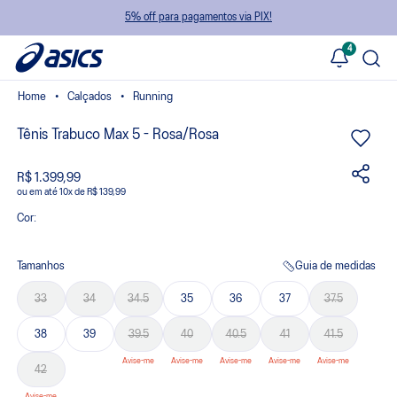
5% off para pagamentos via PIX!
4
Calçados
Running
Tênis Trabuco Max 5 - Rosa/Rosa
R$ 1.399,99
ou
10
x
de
R$ 139,99
Cor:
Tamanhos
Guia de medidas
33
34
34.5
35
36
37
37.5
38
39
39.5
40
40.5
41
41.5
42