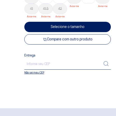
41
41.5
42
Selecione o tamanho
Compare com outro produto
Entrega
Não sei meu CEP