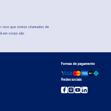
por isso que somos chamados de
sã em corpo são.
Formas de pagamento
Redes sociais