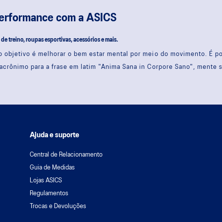
performance com a ASICS
s de treino, roupas esportivas, acessórios e mais.
 objetivo é melhorar o bem estar mental por meio do movimento. É 
acrônimo para a frase em latim "Anima Sana in Corpore Sano", mente 
Ajuda e suporte
Central de Relacionamento
Guia de Medidas
Lojas ASICS
Regulamentos
Trocas e Devoluções