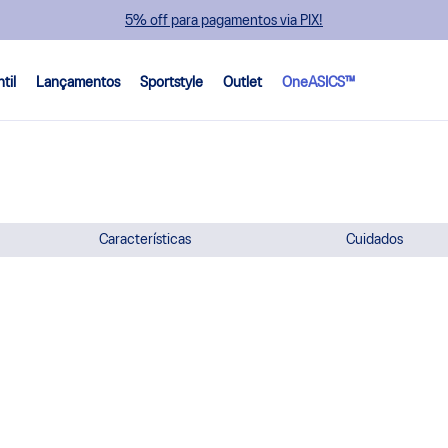
5% off para pagamentos via PIX!
ntil
Lançamentos
Sportstyle
Outlet
OneASICS™
Características
Cuidados