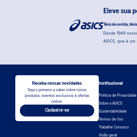
Eleve sua 
Tênis de corrida, têni
Desde 1949 nosso
ASICS, que é um 
Receba nossas novidades
Institucional
Seja o primeiro a saber sobre novos
Política de Privacidade
produtos, eventos exclusivos e ofertas
online.
Sobre a ASICS
Cadastre-se
Sustentabilidade
Termos de Uso
Trabalhe Conosco
Visão geral