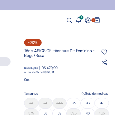
4
0
- 20%
Tênis ASICS GEL-Venture 11 - Feminino -
Bege/Rosa
R$ 479,99
R$ 599,99
ou
9
x
de
R$ 53,33
Cor:
Tamanhos
Guia de medidas
33
34
34.5
35
36
37
37.5
38
39
39.5
40
40.5