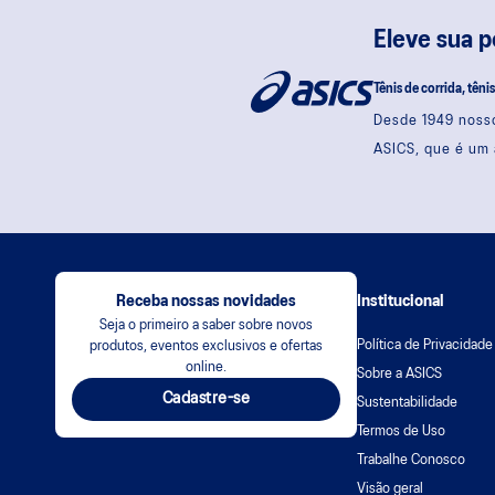
Eleve sua 
Tênis de corrida, têni
Desde 1949 nosso
ASICS, que é um 
Receba nossas novidades
Institucional
Seja o primeiro a saber sobre novos
Política de Privacidade
produtos, eventos exclusivos e ofertas
online.
Sobre a ASICS
Cadastre-se
Sustentabilidade
Termos de Uso
Trabalhe Conosco
Visão geral