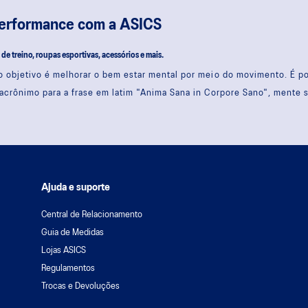
performance com a ASICS
s de treino, roupas esportivas, acessórios e mais.
 objetivo é melhorar o bem estar mental por meio do movimento. É 
acrônimo para a frase em latim "Anima Sana in Corpore Sano", mente 
Ajuda e suporte
Central de Relacionamento
Guia de Medidas
Lojas ASICS
Regulamentos
Trocas e Devoluções