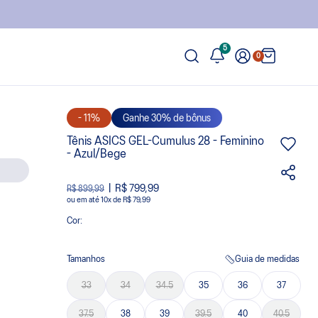
5
0
- 11%
Ganhe 30% de bônus
Tênis ASICS GEL-Cumulus 28 - Feminino
- Azul/Bege
R$ 799,99
R$ 899,99
ou
10
x
de
R$ 79,99
Cor:
Tamanhos
Guia de medidas
33
34
34.5
35
36
37
37.5
38
39
39.5
40
40.5