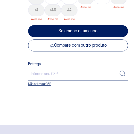
41
41.5
42
Selecione o tamanho
Compare com outro produto
Entrega
Não sei meu CEP