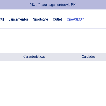
5% off para pagamentos via PIX!
ntil
Lançamentos
Sportstyle
Outlet
OneASICS™
Características
Cuidados