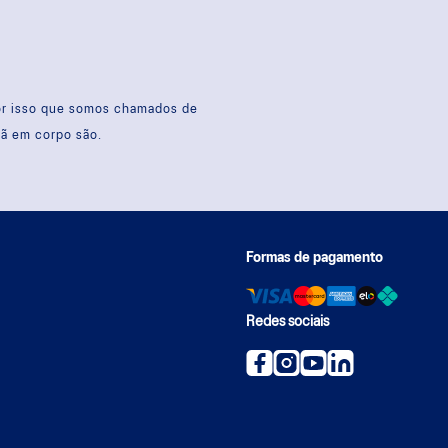
por isso que somos chamados de
sã em corpo são.
Formas de pagamento
Redes sociais