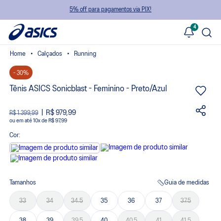
5% off para pagamentos via PIX!
4
Calçados
Running
- 30%
Tênis ASICS Sonicblast - Feminino - Preto/Azul
R$ 979,99
R$ 1.399,99
ou
10
x
de
R$ 97,99
Cor:
Tamanhos
Guia de medidas
33
34
34.5
35
36
37
37.5
38
39
39.5
40
40.5
41
41.5