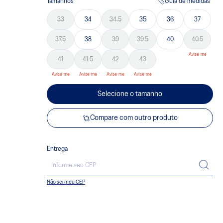
Tamanhos
Guia de medidas
33
34
34.5
35
36
37
37.5
38
39
39.5
40
40.5
41
41.5
42
43
Selecione o tamanho
Compare com outro produto
Entrega
Não sei meu CEP