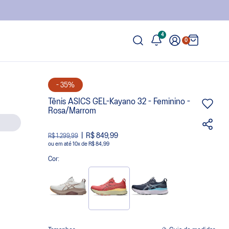
4
0
- 35%
Tênis ASICS GEL-Kayano 32 - Feminino -
Rosa/Marrom
R$ 849,99
R$ 1.299,99
ou
10
x
de
R$ 84,99
Cor: