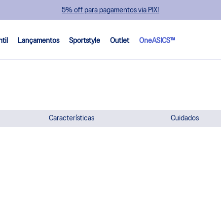
5% off para pagamentos via PIX!
ntil
Lançamentos
Sportstyle
Outlet
OneASICS™
Características
Cuidados